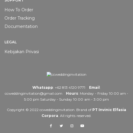
SUPPORT
How To Order
Order Tracking
Documentation
LEGAL
Kebijakan Privasi
Whatsapp
:
+62 813 4120 9771
Email
:
ccweddinginvitation@gmail.com
Hours
: Monday - Friday 10:00 am -
5:00 pm Saturday - Sunday 10:00 am - 3:00 pm
Copyright © 2022
ccweddinginvitation
. Brand of
PT Invinic Elfasia
Corpora
. All rights reserved.