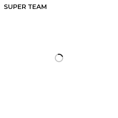
SUPER TEAM
Ilham Permana
Founder & CEO