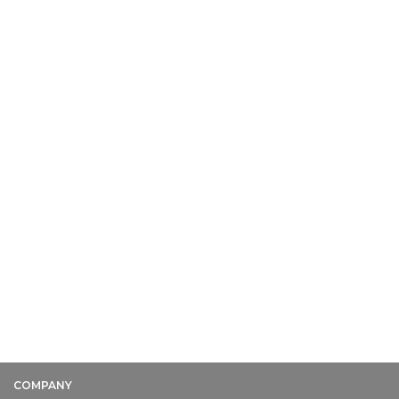
HRD
Noval Lutfianzah Firdaus
Marketing
COMPANY